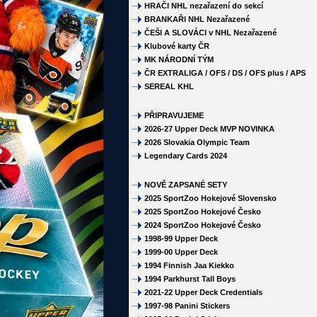
HRAČI NHL nezařazení do sekcí
BRANKAŘI NHL Nezařazené
ČEŠI A SLOVÁCI v NHL Nezařazené
Klubové karty ČR
MK NÁRODNÍ TÝM
ČR EXTRALIGA / OFS / DS / OFS plus / APS
SEREAL KHL
PŘIPRAVUJEME
2026-27 Upper Deck MVP NOVINKA
2026 Slovakia Olympic Team
Legendary Cards 2024
NOVĚ ZAPSANÉ SETY
2025 SportZoo Hokejové Slovensko
2025 SportZoo Hokejové Česko
2024 SportZoo Hokejové Česko
1998-99 Upper Deck
1999-00 Upper Deck
1994 Finnish Jaa Kiekko
1994 Parkhurst Tall Boys
2021-22 Upper Deck Credentials
1997-98 Panini Stickers