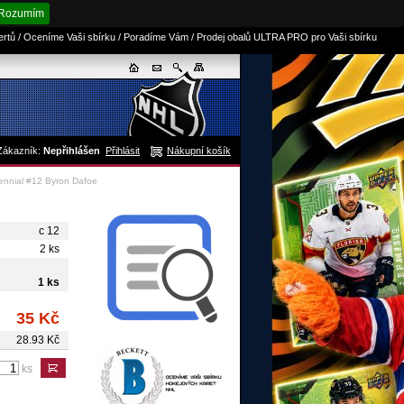
Rozumím
sertů / Oceníme Vaši sbírku / Poradíme Vám / Prodej obalů ULTRA PRO pro Vaši sbírku
Zákazník:
Nepřihlášen
Přihlásit
Nákupní košík
ennial #12 Byron Dafoe
c 12
2 ks
1 ks
35 Kč
28.93 Kč
ks