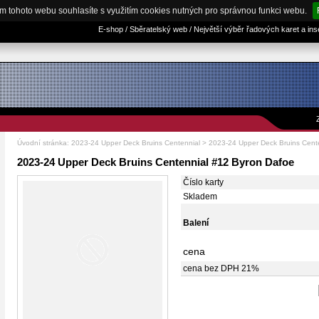
m tohoto webu souhlasíte s využitím cookies nutných pro správnou funkci webu.
E-shop / Sběratelský web / Největší výběr řadových karet a in
Úvodní stránka
:
2023-24 Upper Deck Bruins Centennial
> 2023-24 Upper Deck Bruins Cent
2023-24 Upper Deck Bruins Centennial #12 Byron Dafoe
Číslo karty
Skladem
Balení
cena
cena bez DPH 21%