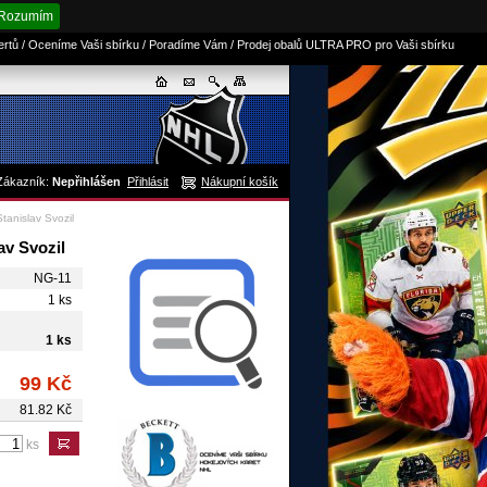
Rozumím
sertů / Oceníme Vaši sbírku / Poradíme Vám / Prodej obalů ULTRA PRO pro Vaši sbírku
Zákazník:
Nepřihlášen
Přihlásit
Nákupní košík
anislav Svozil
v Svozil
NG-11
1 ks
1 ks
99 Kč
81.82 Kč
ks