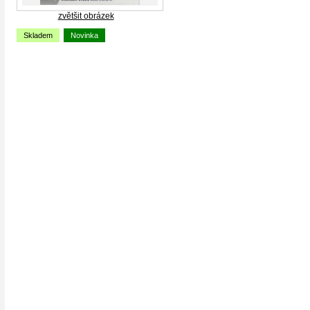
zvětšit obrázek
Skladem
Novinka