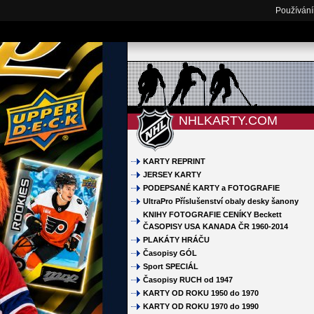
Používání
NHLKARTY.COM
KARTY REPRINT
JERSEY KARTY
PODEPSANÉ KARTY a FOTOGRAFIE
UltraPro Příslušenství obaly desky šanony
KNIHY FOTOGRAFIE CENÍKY Beckett
ČASOPISY USA KANADA ČR 1960-2014
PLAKÁTY HRÁČU
Časopisy GÓL
Sport SPECIÁL
Časopisy RUCH od 1947
KARTY OD ROKU 1950 do 1970
KARTY OD ROKU 1970 do 1990