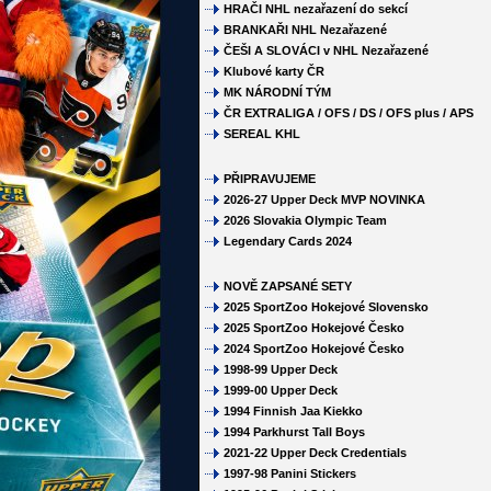
HRAČI NHL nezařazení do sekcí
BRANKAŘI NHL Nezařazené
ČEŠI A SLOVÁCI v NHL Nezařazené
Klubové karty ČR
MK NÁRODNÍ TÝM
ČR EXTRALIGA / OFS / DS / OFS plus / APS
SEREAL KHL
PŘIPRAVUJEME
2026-27 Upper Deck MVP NOVINKA
2026 Slovakia Olympic Team
Legendary Cards 2024
NOVĚ ZAPSANÉ SETY
2025 SportZoo Hokejové Slovensko
2025 SportZoo Hokejové Česko
2024 SportZoo Hokejové Česko
1998-99 Upper Deck
1999-00 Upper Deck
1994 Finnish Jaa Kiekko
1994 Parkhurst Tall Boys
2021-22 Upper Deck Credentials
1997-98 Panini Stickers