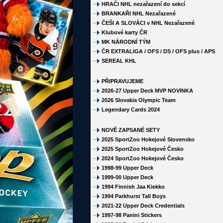
HRAČI NHL nezařazení do sekcí
BRANKAŘI NHL Nezařazené
ČEŠI A SLOVÁCI v NHL Nezařazené
Klubové karty ČR
MK NÁRODNÍ TÝM
ČR EXTRALIGA / OFS / DS / OFS plus / APS
SEREAL KHL
PŘIPRAVUJEME
2026-27 Upper Deck MVP NOVINKA
2026 Slovakia Olympic Team
Legendary Cards 2024
NOVĚ ZAPSANÉ SETY
2025 SportZoo Hokejové Slovensko
2025 SportZoo Hokejové Česko
2024 SportZoo Hokejové Česko
1998-99 Upper Deck
1999-00 Upper Deck
1994 Finnish Jaa Kiekko
1994 Parkhurst Tall Boys
2021-22 Upper Deck Credentials
1997-98 Panini Stickers