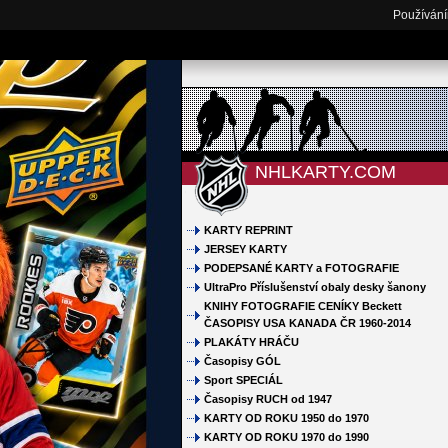
Používání
NHLKARTY.COM
KARTY REPRINT
JERSEY KARTY
PODEPSANÉ KARTY a FOTOGRAFIE
UltraPro Příslušenství obaly desky šanony
KNIHY FOTOGRAFIE CENÍKY Beckett
ČASOPISY USA KANADA ČR 1960-2014
PLAKÁTY HRÁČU
Časopisy GÓL
Sport SPECIÁL
Časopisy RUCH od 1947
KARTY OD ROKU 1950 do 1970
KARTY OD ROKU 1970 do 1990