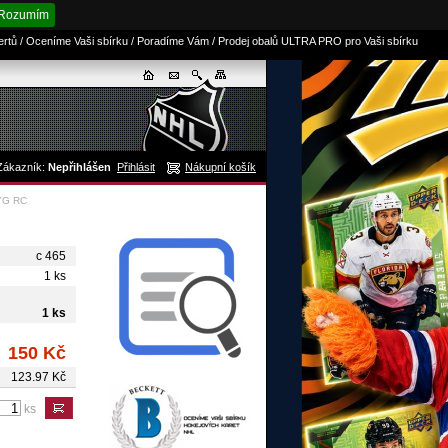
Rozumím
sertů / Oceníme Vaši sbírku / Poradíme Vám / Prodej obalů ULTRA PRO pro Vaši sbírku
Zákazník:
Nepřihlášen
Přihlásit
Nákupní košík
 YG RC
c 465
1 ks
1 ks
150 Kč
123.97 Kč
ks