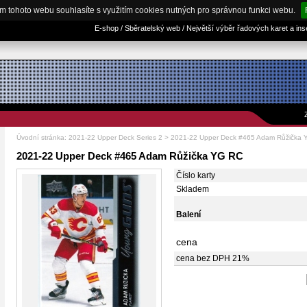
m tohoto webu souhlasíte s využitím cookies nutných pro správnou funkci webu.
E-shop / Sběratelský web / Největší výběr řadových karet a in
Úvodní stránka
:
2021-22 Upper Deck Series 2
> 2021-22 Upper Deck #465 Adam Růžička
2021-22 Upper Deck #465 Adam Růžička YG RC
Číslo karty
Skladem
Balení
cena
cena bez DPH 21%