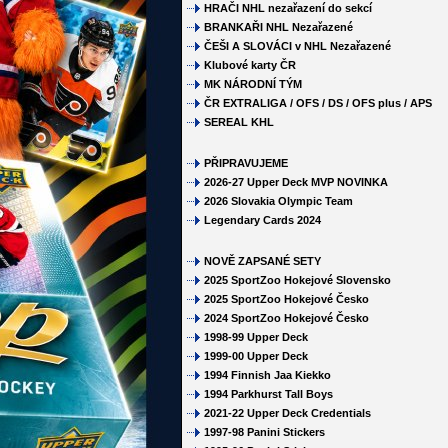
HRAČI NHL nezařazení do sekcí
BRANKAŘI NHL Nezařazené
ČEŠI A SLOVÁCI v NHL Nezařazené
Klubové karty ČR
MK NÁRODNÍ TÝM
ČR EXTRALIGA / OFS / DS / OFS plus / APS
SEREAL KHL
PŘIPRAVUJEME
2026-27 Upper Deck MVP NOVINKA
2026 Slovakia Olympic Team
Legendary Cards 2024
NOVĚ ZAPSANÉ SETY
2025 SportZoo Hokejové Slovensko
2025 SportZoo Hokejové Česko
2024 SportZoo Hokejové Česko
1998-99 Upper Deck
1999-00 Upper Deck
1994 Finnish Jaa Kiekko
1994 Parkhurst Tall Boys
2021-22 Upper Deck Credentials
1997-98 Panini Stickers