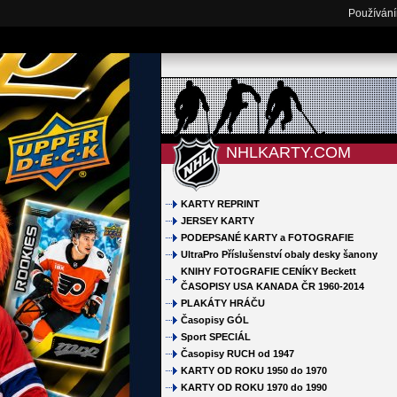
Používání
NHLKARTY.COM
KARTY REPRINT
JERSEY KARTY
PODEPSANÉ KARTY a FOTOGRAFIE
UltraPro Příslušenství obaly desky šanony
KNIHY FOTOGRAFIE CENÍKY Beckett
ČASOPISY USA KANADA ČR 1960-2014
PLAKÁTY HRÁČU
Časopisy GÓL
Sport SPECIÁL
Časopisy RUCH od 1947
KARTY OD ROKU 1950 do 1970
KARTY OD ROKU 1970 do 1990