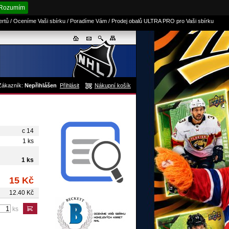
Rozumím
sertů / Oceníme Vaši sbírku / Poradíme Vám / Prodej obalů ULTRA PRO pro Vaši sbírku
Zákazník:
Nepřihlášen
Přihlásit
Nákupní košík
c 14
1 ks
1 ks
15 Kč
12.40 Kč
ks