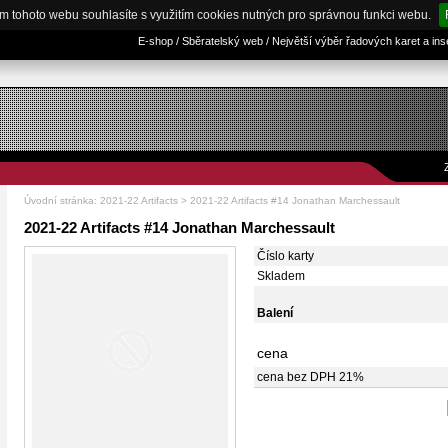
m tohoto webu souhlasíte s využitím cookies nutných pro správnou funkci webu.
E-shop / Sběratelský web / Největší výběr řadových karet a in
Úvodní stránka
:
2021-22 Artifacts
> 2021-22 Artifacts #14 Jonathan Marchessault
2021-22 Artifacts #14 Jonathan Marchessault
Číslo karty
Skladem
Balení
cena
cena bez DPH 21%