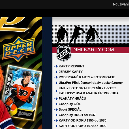
Používání
NHLKARTY.COM
KARTY REPRINT
JERSEY KARTY
PODEPSANÉ KARTY a FOTOGRAFIE
UltraPro Příslušenství obaly desky šanony
KNIHY FOTOGRAFIE CENÍKY Beckett
ČASOPISY USA KANADA ČR 1960-2014
PLAKÁTY HRÁČU
Časopisy GÓL
Sport SPECIÁL
Časopisy RUCH od 1947
KARTY OD ROKU 1950 do 1970
KARTY OD ROKU 1970 do 1990