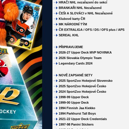
HRAČI NHL nezařazení do sekcí
BRANKAŘI NHL Nezařazené
ČEŠI A SLOVÁCI v NHL Nezařazené
Klubové karty ČR
MK NÁRODNÍ TÝM
ČR EXTRALIGA / OFS / DS / OFS plus / APS
SEREAL KHL
PŘIPRAVUJEME
2026-27 Upper Deck MVP NOVINKA
2026 Slovakia Olympic Team
Legendary Cards 2024
NOVĚ ZAPSANÉ SETY
2025 SportZoo Hokejové Slovensko
2025 SportZoo Hokejové Česko
2024 SportZoo Hokejové Česko
1998-99 Upper Deck
1999-00 Upper Deck
1994 Finnish Jaa Kiekko
1994 Parkhurst Tall Boys
2021-22 Upper Deck Credentials
1997-98 Panini Stickers