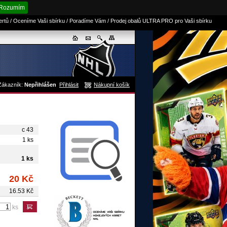
Rozumím
sertů / Oceníme Vaši sbírku / Poradíme Vám / Prodej obalů ULTRA PRO pro Vaši sbírku
Zákazník:
Nepřihlášen
Přihlásit
Nákupní košík
c 43
1 ks
1 ks
20 Kč
16.53 Kč
ks