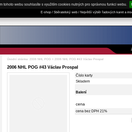
m tohoto webu souhlasíte s využitím cookies nutných pro správnou funkci webu.
E-shop / Sběratelský web / Největší výběr řadových karet a in
Úvodní stránka
:
2006 NHL POG
> 2006 NHL POG #43 Václav Prospal
2006 NHL POG #43 Václav Prospal
Číslo karty
Skladem
Balení
cena
cena bez DPH 21%