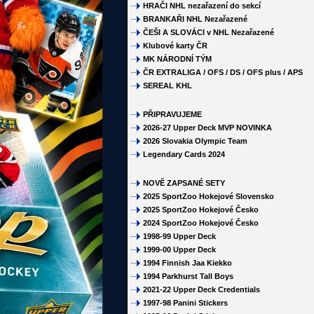
HRAČI NHL nezařazení do sekcí
BRANKAŘI NHL Nezařazené
ČEŠI A SLOVÁCI v NHL Nezařazené
Klubové karty ČR
MK NÁRODNÍ TÝM
ČR EXTRALIGA / OFS / DS / OFS plus / APS
SEREAL KHL
PŘIPRAVUJEME
2026-27 Upper Deck MVP NOVINKA
2026 Slovakia Olympic Team
Legendary Cards 2024
NOVĚ ZAPSANÉ SETY
2025 SportZoo Hokejové Slovensko
2025 SportZoo Hokejové Česko
2024 SportZoo Hokejové Česko
1998-99 Upper Deck
1999-00 Upper Deck
1994 Finnish Jaa Kiekko
1994 Parkhurst Tall Boys
2021-22 Upper Deck Credentials
1997-98 Panini Stickers