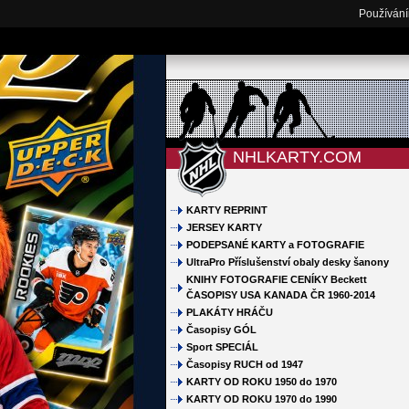
Používání
NHLKARTY.COM
KARTY REPRINT
JERSEY KARTY
PODEPSANÉ KARTY a FOTOGRAFIE
UltraPro Příslušenství obaly desky šanony
KNIHY FOTOGRAFIE CENÍKY Beckett
ČASOPISY USA KANADA ČR 1960-2014
PLAKÁTY HRÁČU
Časopisy GÓL
Sport SPECIÁL
Časopisy RUCH od 1947
KARTY OD ROKU 1950 do 1970
KARTY OD ROKU 1970 do 1990