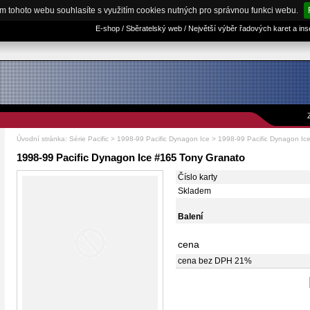
m tohoto webu souhlasíte s využitím cookies nutných pro správnou funkci webu.
E-shop / Sběratelský web / Největší výběr řadových karet a in
Úvodní stránka
:
Série Pacific
>
1998-99 Pacific Dynagon Ice
> 1998-99 Pacific Dynagon Ic
1998-99 Pacific Dynagon Ice #165 Tony Granato
Číslo karty
Skladem
Balení
cena
cena bez DPH 21%