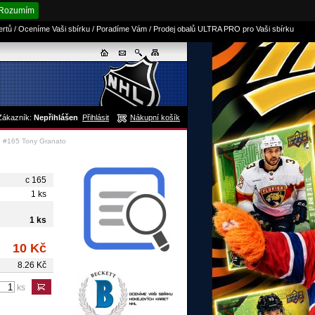
Rozumím
sertů / Oceníme Vaši sbírku / Poradíme Vám / Prodej obalů ULTRA PRO pro Vaši sbírku
Zákazník:
Nepřihlášen
Přihlásit
Nákupní košík
e #165 Tony Granato
c 165
1 ks
1 ks
10 Kč
8.26 Kč
ks