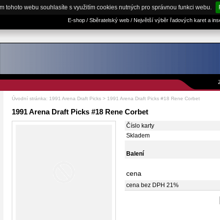
m tohoto webu souhlasíte s využitím cookies nutných pro správnou funkci webu.
E-shop / Sběratelský web / Největší výběr řadových karet a in
Úvodní stránka
:
1991 Arena Draft Picks
> 1991 Arena Draft Picks #18 Rene Corbet
1991 Arena Draft Picks #18 Rene Corbet
Číslo karty
Skladem
Balení
cena
cena bez DPH 21%