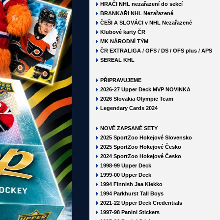
HRAČI NHL nezařazení do sekcí
BRANKAŘI NHL Nezařazené
ČEŠI A SLOVÁCI v NHL Nezařazené
Klubové karty ČR
MK NÁRODNÍ TÝM
ČR EXTRALIGA / OFS / DS / OFS plus / APS
SEREAL KHL
PŘIPRAVUJEME
2026-27 Upper Deck MVP NOVINKA
2026 Slovakia Olympic Team
Legendary Cards 2024
NOVĚ ZAPSANÉ SETY
2025 SportZoo Hokejové Slovensko
2025 SportZoo Hokejové Česko
2024 SportZoo Hokejové Česko
1998-99 Upper Deck
1999-00 Upper Deck
1994 Finnish Jaa Kiekko
1994 Parkhurst Tall Boys
2021-22 Upper Deck Credentials
1997-98 Panini Stickers