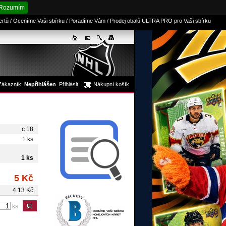
Rozumím
sertů / Oceníme Vaši sbírku / Poradíme Vám / Prodej obalů ULTRA PRO pro Vaši sbírku
Zákazník:
Nepřihlášen
Přihlásit
Nákupní košík
c 18
1 ks
1 ks
5 Kč
4.13 Kč
ks