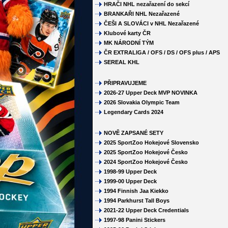
HRAČI NHL nezařazení do sekcí
BRANKAŘI NHL Nezařazené
ČEŠI A SLOVÁCI v NHL Nezařazené
Klubové karty ČR
MK NÁRODNÍ TÝM
ČR EXTRALIGA / OFS / DS / OFS plus / APS
SEREAL KHL
PŘIPRAVUJEME
2026-27 Upper Deck MVP NOVINKA
2026 Slovakia Olympic Team
Legendary Cards 2024
NOVĚ ZAPSANÉ SETY
2025 SportZoo Hokejové Slovensko
2025 SportZoo Hokejové Česko
2024 SportZoo Hokejové Česko
1998-99 Upper Deck
1999-00 Upper Deck
1994 Finnish Jaa Kiekko
1994 Parkhurst Tall Boys
2021-22 Upper Deck Credentials
1997-98 Panini Stickers