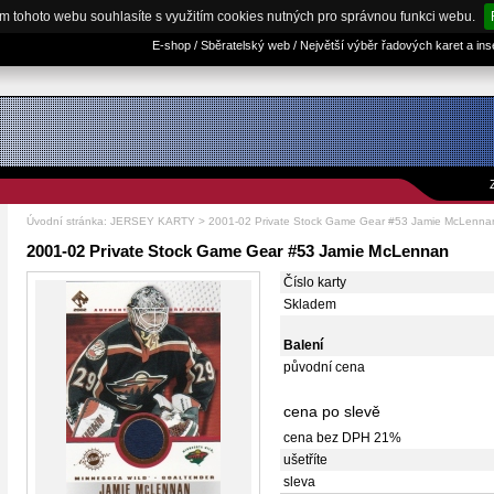
m tohoto webu souhlasíte s využitím cookies nutných pro správnou funkci webu.
E-shop / Sběratelský web / Největší výběr řadových karet a in
Úvodní stránka
:
JERSEY KARTY
> 2001-02 Private Stock Game Gear #53 Jamie McLenna
2001-02 Private Stock Game Gear #53 Jamie McLennan
Číslo karty
Skladem
Balení
původní cena
cena po slevě
cena bez DPH 21%
ušetříte
sleva